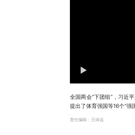
全国两会“下团组
”
，习近平
提出了体育强国等16个“
责任编辑：
王靖远