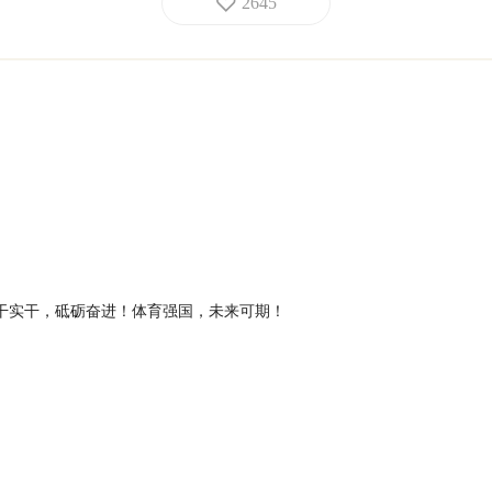
2645
干实干，砥砺奋进！体育强国，未来可期！
个重要标志！少年强则中国强！体育强则中国强！