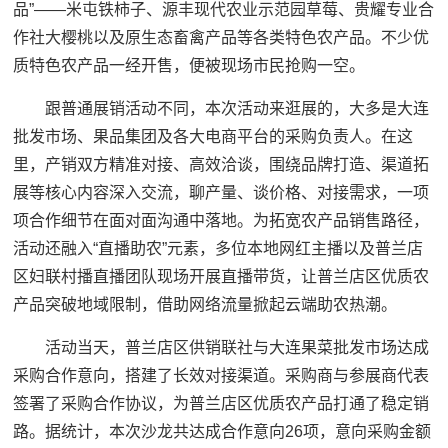
品”——米屯铁柿子、源丰现代农业示范园草莓、贵耀专业合
作社大樱桃以及原生态畜禽产品等各类特色农产品。不少优
质特色农产品一经开售，便被现场市民抢购一空。
跟普通展销活动不同，本次活动来逛展的，大多是大连
批发市场、果品集团及各大电商平台的采购负责人。在这
里，产销双方精准对接、高效洽谈，围绕品牌打造、渠道拓
展等核心内容深入交流，聊产量、谈价格、对接需求，一项
项合作细节在面对面沟通中落地。为拓宽农产品销售路径，
活动还融入“直播助农”元素，多位本地网红主播以及普兰店
区妇联村播直播团队现场开展直播带货，让普兰店区优质农
产品突破地域限制，借助网络流量掀起云端助农热潮。
活动当天，普兰店区供销联社与大连果菜批发市场达成
采购合作意向，搭建了长效对接渠道。采购商与参展商代表
签署了采购合作协议，为普兰店区优质农产品打通了稳定销
路。据统计，本次沙龙共达成合作意向26项，意向采购金额