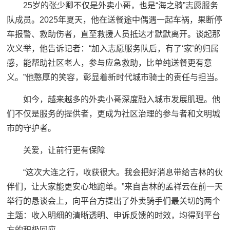
25岁的张少卿不仅是外卖小哥，也是“海之骑”志愿服务
队成员。2025年夏天，他在送餐途中偶遇一起车祸，果断停
车报警、救助伤者，直至救援人员抵达才默默离开。谈起那
次义举，他告诉记者：“加入志愿服务队后，有了‘家’的归属
感，能帮助社区老人，参与应急救助，比单纯送餐更有意
义。”他憨厚的笑容，彰显着新时代城市骑士的责任与担当。
如今，越来越多的外卖小哥深度融入城市发展肌理。他
们不仅是服务的提供者，更成为社区治理的参与者和文明城
市的守护者。
关爱，让前行更有保障
“这次大连之行，收获很大。我会把好消息带给吉林的伙
伴们，让大家能更安心地跑单。”来自吉林的孟祥云在前一天
举行的恳谈会上，向平台方提出了外卖骑手们最关切的两个
主题：收入明细的清晰透明、申诉反馈的时效，均得到平台
方的积极回应。