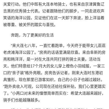
关爱行动。他们中既有大连本地骑士，也有来自京津冀鲁辽
吉黑的优秀骑士代表。记者跟随他们的脚步，一同走进欢声
笑语的海洋公园，见证他们在这一天卸下奔波，脸上洋溢着
被尊重、被关怀的踏实与喜悦。
奔跑，为了更美好的生活
“来大连七八年，一直忙着跑单，今天终于能带女儿逛逛
老虎滩海洋公园了。”房亮的话语里满是欣喜。来自阜新的房
亮和韩洋洋，是一对在大连共同打拼的骑士夫妻。活动当
天，他们特意给17个月大的女儿穿上橙色小羽绒服，一家三
口的“亲子装”格外亮眼。房亮告诉记者，刚来大连时东港初
具雏形，现在那里已游客如织，自己的小日子也越过越好。
“跑外卖收入可观，公司现在还给社保补贴，我们心里更踏实
了。”小两口对未来的憧憬简单而实在：希望大连越来越好，
骑手们也能越赚越多。