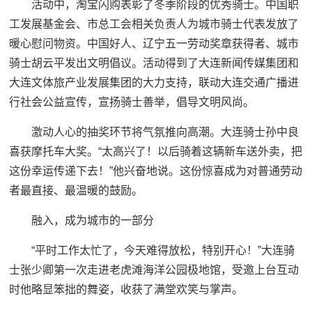
活动中，淘宝闪购表彰了冬季阶段的优秀骑士。中国职
工发展基金会、市总工会相关负责人为城市骑士代表发放了
暖心慰问物资。中国好人、辽宁五一劳动奖章获得者、城市
骑士胡云平发出文明倡议。活动得到了大连新闻传媒集团和
大连文体旅产业发展集团的大力支持，联动大连交通广播进
行社会公益宣传，宣扬骑士善举，倡导文明风尚。
激动人心的抽奖环节将气氛推向高潮。大连骑士孙中良
喜获摩托车大奖。“太高兴了！以后骑着这辆新车送外卖，把
这份幸运传递下去！”他兴奋地说。这份惊喜成为对普通劳动
者最直接、最温暖的鼓励。
融入，成为城市的一部分
“平时工作太忙了，今天难得放松，特别开心！”大连骑
士张少卿第一次走进老虎滩海洋公园极地馆，受邀上台互动
时他略显笨拙的舞姿，收获了满堂欢笑与掌声。