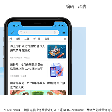
编辑：赵洁