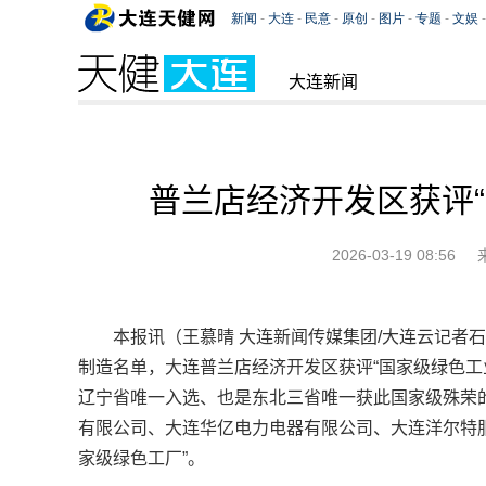
大连新闻
普兰店经济开发区获评“
2026-03-19 08:56
本报讯（王慕晴 大连新闻传媒集团/大连云记者石
制造名单，大连普兰店经济开发区获评“国家级绿色工
辽宁省唯一入选、也是东北三省唯一获此国家级殊荣
有限公司、大连华亿电力电器有限公司、大连洋尔特
家级绿色工厂”。