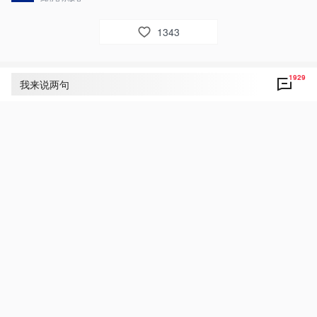
1343
1929
评论
1929
我来说两句
央视网友um8dbs
55
为民出政绩 实干出政绩！

好！致敬！点赞！为人民敬爱的总书记点赞！
3月19日 05:55
回复
央视新闻小网友丽霞❤️
28
在以习近平同志为核心的党中央坚强领导下，新
时代中国共产党人坚定信心、实干笃行，永远与
人民在一起，始终奋进在时代前列，不断开创以
中国式现代化全面推进强国建设、民族复兴伟业
新局面。❤️❤️❤️❤️❤️❤️❤️❤️❤️
3月19日 06:01
回复