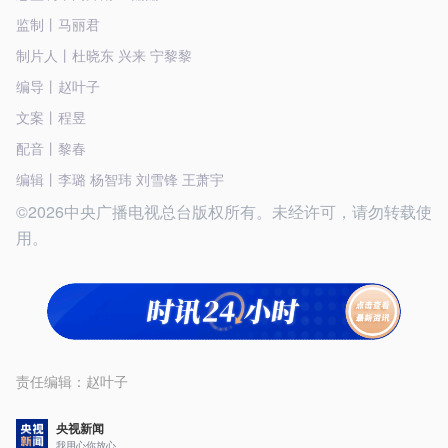
监制丨马丽君
制片人丨杜晓东 兴来 宁黎黎
编导丨赵叶子
文案丨程昱
配音丨黎春
编辑丨李璐 杨智玮 刘雪锋 王萧宇
©2026中央广播电视总台版权所有。未经许可，请勿转载使
用。
责任编辑：
赵叶子
央视新闻
我用心你放心