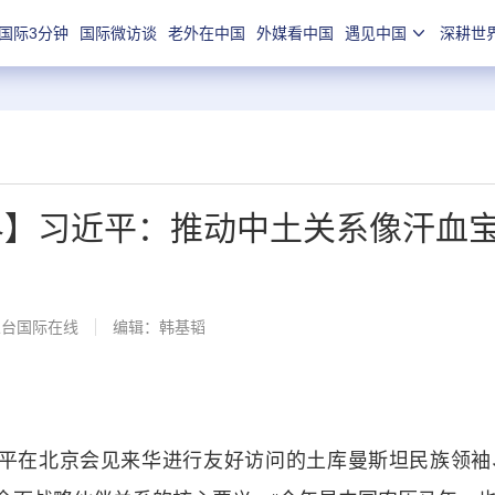
国际3分钟
国际微访谈
老外在中国
外媒看中国
遇见中国
深耕世
界】习近平：推动中土关系像汗血
总台国际在线
编辑：韩基韬
平在北京会见来华进行友好访问的土库曼斯坦民族领袖