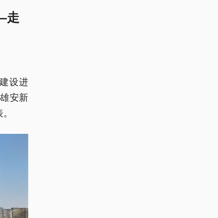
—走
建设进
雄安新
表。