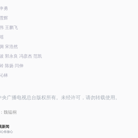
申勇
雪辉
伟 王鹏飞
瑶
倜 宋浩然
波 郭永良 冯彦杰 范凯
岭 陈扬 闫伸
沁林
26中央广播电视总台版权所有。未经许可，请勿转载使用。
：
魏韫桐
视新闻
用心你放心