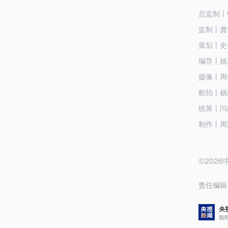
总监制丨
监制丨龚
策划丨史
编导丨姚
摄像丨周
航拍丨杨
统筹丨闫
制作丨周
©20
责任编辑
央
我