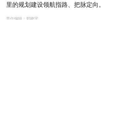
里的规划建设领航指路、把脉定向。
责任编辑：
郑晓宇
981
全部评论
人民日报网友a6bb92
建设雄安，造福子孙！
内蒙古网友
03-25
回复
人民日报网友a6bb92
为人民造福！
内蒙古网友
03-25
回复
人民日报网友a6bb92