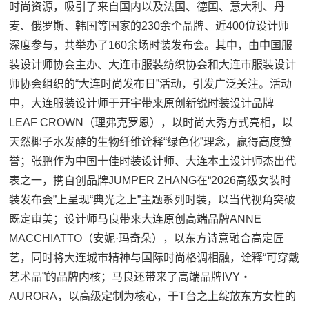
时尚资源，吸引了来自国内以及法国、德国、意大利、丹
麦、俄罗斯、韩国等国家的230余个品牌、近400位设计师
深度参与，共举办了160余场时装发布会。其中，由中国服
装设计师协会主办、大连市服装纺织协会和大连市服装设计
师协会组织的“大连时尚发布日”活动，引发广泛关注。活动
中，大连服装设计师于开宇带来原创新锐时装设计品牌
LEAF CROWN（理弗克罗恩），以时尚大秀方式亮相，以
天然椰子水发酵的生物纤维诠释“绿色化”理念，赢得高度赞
誉；张鹏作为中国十佳时装设计师、大连本土设计师杰出代
表之一，携自创品牌JUMPER ZHANG在“2026高级女装时
装发布会”上呈现“典光之上”主题系列时装，以当代视角突破
既定审美；设计师马良带来大连原创高端品牌ANNE
MACCHIATTO（安妮·玛奇朵），以东方诗意融合高定匠
艺，同时将大连城市精神与国际时尚格调相融，诠释“可穿戴
艺术品”的品牌内核；马良还带来了高端品牌IVY・
AURORA，以高级定制为核心，于T台之上绽放东方女性的