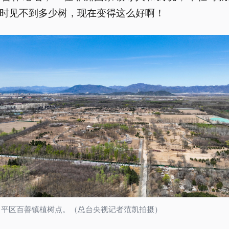
时见不到多少树，现在变得这么好啊！
昌平区百善镇植树点。（总台央视记者范凯拍摄）