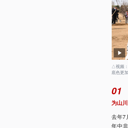
△视频：
底色更
01
为山川
去年7
年中