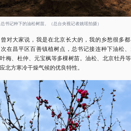
平总书记种下的油松树苗。（总台央视记者姚瑶拍摄）
记曾对大家说，我是在北京长大的，我的乡愁很多都
这次在昌平区百善镇植树点，总书记接连种下油松、
榆叶梅、杜仲、元宝枫等多棵树苗。油松、北京牡丹等
应北方寒冷干燥气候的优良特性。