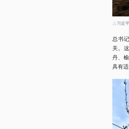
△习近
总书
关。
丹、
具有适