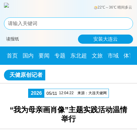
22℃～36℃ 晴间多云
读报纸
安装大连云
首页
国内
要闻
专题
东北超
文旅
市域
体育
天健原创记者
2026
05/11
12:04:22
来源：大连天健网
“我为母亲画肖像”主题实践活动温情
举行