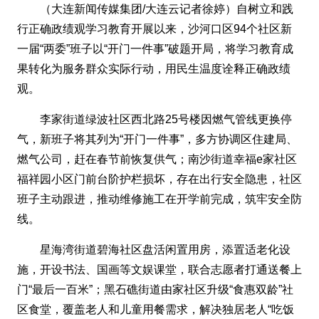
（大连新闻传媒集团/大连云记者徐婷）自树立和践
行正确政绩观学习教育开展以来，沙河口区94个社区新
一届“两委”班子以“开门一件事”破题开局，将学习教育成
果转化为服务群众实际行动，用民生温度诠释正确政绩
观。
李家街道绿波社区西北路25号楼因燃气管线更换停
气，新班子将其列为“开门一件事”，多方协调区住建局、
燃气公司，赶在春节前恢复供气；南沙街道幸福e家社区
福祥园小区门前台阶护栏损坏，存在出行安全隐患，社区
班子主动跟进，推动维修施工在开学前完成，筑牢安全防
线。
星海湾街道碧海社区盘活闲置用房，添置适老化设
施，开设书法、国画等文娱课堂，联合志愿者打通送餐上
门“最后一百米”；黑石礁街道由家社区升级“食惠双龄”社
区食堂，覆盖老人和儿童用餐需求，解决独居老人“吃饭