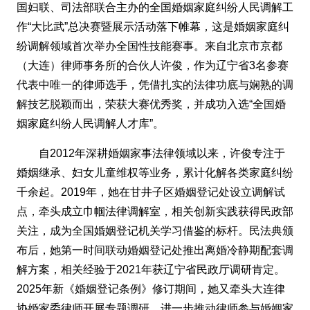
国妇联、司法部联合主办的全国婚姻家庭纠纷人民调解工
作“大比武”总决赛暨展示活动落下帷幕，这是婚姻家庭纠
纷调解领域首次举办全国性技能赛事。来自北京市京都
（大连）律师事务所的合伙人许俊，作为辽宁省3名参赛
代表中唯一的律师选手，凭借扎实的法律功底与娴熟的调
解技艺脱颖而出，荣获大赛优秀奖，并成功入选“全国婚
姻家庭纠纷人民调解人才库”。
自2012年深耕婚姻家事法律领域以来，许俊专注于
婚姻继承、妇女儿童维权等业务，累计化解各类家庭纠纷
千余起。2019年，她在甘井子区婚姻登记处设立调解试
点，牵头成立巾帼法律调解室，相关创新实践获得民政部
关注，成为全国婚姻登记机关学习借鉴的标杆。民法典颁
布后，她第一时间联动婚姻登记处推出离婚冷静期配套调
解方案，相关经验于2021年获辽宁省民政厅调研肯定。
2025年新《婚姻登记条例》修订期间，她又牵头大连律
协婚家委律师开展专题调研，进一步推动律师参与婚姻家