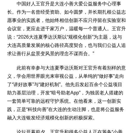
中国好人王官升是大连小善大爱公益服务中心理事
长。作为一名曾经受资助、如今圆梦，并长期扎根公益志
愿事业的实践者，他始终相信创新不应只停留在实验室和
会议室，更应走进千家万户，温暖每一个普通人。王官升
说：“2026大连夏季达沃斯以“规模化创新”为主题，这与
大连高质量发展的核心路径高度契合，也与我们公益人追
求让善行从盆景变风景的理念不谋而合。”
此前有幸参与大连夏季达沃斯对王官升有着别样的意
义，学会用世界眼光来审视公益，从单纯的“做好事”走向
了“讲好故事”与“建好机制”。他先后发起百余个公益项目
助力基层治理，开发“暗号助老App”，为独居老人搭建的
一套简单可靠的远程守护系统。在他看来，这一创新实
践，正是“科技向善”在大连的生动注脚，也是将公益服务
融入大连银发经济规模化创新的积极探索。
论坛开幕前夕，王官升和很多公益人正在筹备“小善