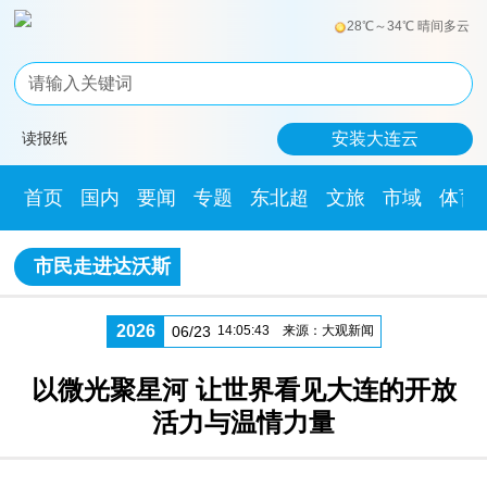
28℃～34℃ 晴间多云
读报纸
安装大连云
首页
国内
要闻
专题
东北超
文旅
市域
体育
市民走进达沃斯
2026
06/23
14:05:43
来源：大观新闻
以微光聚星河 让世界看见大连的开放
活力与温情力量