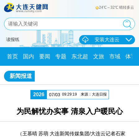
24℃～32℃ 晴转多云
读报纸
安装大连云
首页
国内
要闻
专题
东北超
文旅
市域
体育
新闻报道
2026
07/03
09:29:19
来源：大连日报
为民解忧办实事 清泉入户暖民心
（王慕晴 苏萌 大连新闻传媒集团/大连云记者石家