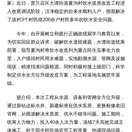
家）近日，普兰店区大谭街道夏沟村饮水提质改造工程进
入收尾调试阶段，洁净稳定的自来水顺利入户，彻底解决
了该村3个村民组200余户村民多年的饮水安全问题。
今年，自开展树立和践行正确政绩观学习教育以来，
为切实回应群众诉求、破解饮水遗留难题，大谭街道统筹
部署，指导夏沟村将饮水改造列为重点民生实事全力攻
坚，入户摸排村民用水难题，实地勘测水源、管网及设施
现状，精准找准问题根源。同时积极对接上级部门，科学
制定供水全方位升级改造方案，为工程落地实施筑牢基
础。
据介绍，本次工程从水源、设备到管网全方位升级，
通过新钻达标水井、新建标准化供水泵房、更换检修老旧
管网，从根源解决水质差、供水不稳等问题。施工期间，
统筹人力物力，投入40余人次力量，连续7天高效完成主
体施工。村干部全程驻场监管工程质量、协调现场问题，