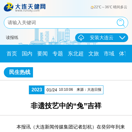
22℃～36℃ 晴间多云
读报纸
安装大连云
首页
国内
要闻
专题
东北超
文旅
市域
体育
民生热线
2023
01/24
10:10:06
来源：大连日报
非遗技艺中的“兔”吉祥
本报讯（大连新闻传媒集团记者彭杭）在癸卯年到来