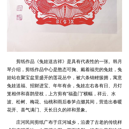
剪纸作品《兔娃送吉祥》是具有代表性的一张。韩月
琴介绍，剪纸作品中心是憨态可掬、戴着福兜的兔娃，兔
娃站在聚宝盆里盛开的莲花丛中，被六条锦鲤簇拥，寓意
兔娃送福、招财进宝、年年有余，兔娃左右各有日、月灯
笼相伴和喜鹊登枝，上方剪有“福盈门”横幅，祥云、水
波、松树、梅花、仙桃和雨后春笋点缀其间，营造出春暖
花开、喜气满门、天长日久的祥和景象。
庄河民间剪纸广布于庄河城乡，沿袭了古老的传统样