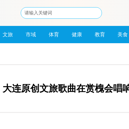
文旅
市域
体育
健康
教育
美食
大连原创文旅歌曲在赏槐会唱