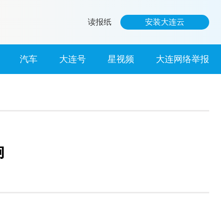
读报纸
安装大连云
汽车
大连号
星视频
大连网络举报
响