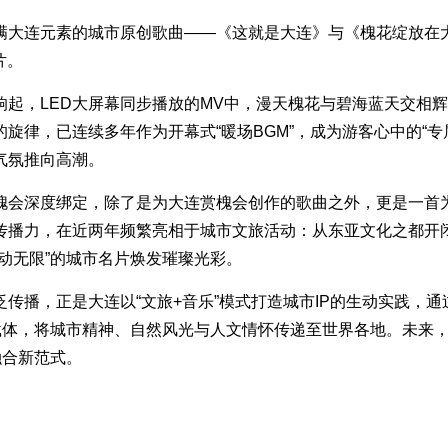
满大连元素的城市原创歌曲——《这就是大连》与《槐花绽放在大
片。
响起，LED大屏幕同步播放的MV中，漫天槐花与碧海蓝天交相
旋律，已连续多年作为开幕式“暖场BGM”，成为游客心中的“
气氛推向高潮。
槐会深度绑定，除了是为大连赏槐会创作的歌曲之外，更是一首
传播力，在近两年频繁亮相于城市文旅活动：从东亚文化之都开
动无限”的城市名片焕发璀璨光彩。
传播，正是大连以“文旅+音乐”模式打造城市IP的生动实践，
载体，将城市精神、自然风光与人文情怀传递至世界各地。未来，
融合新范式。