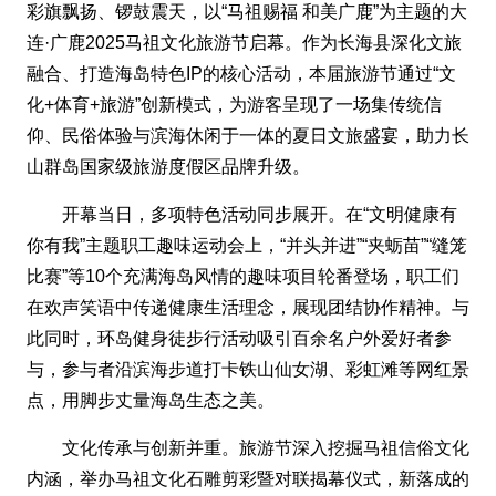
彩旗飘扬、锣鼓震天，以“马祖赐福 和美广鹿”为主题的大
连·广鹿2025马祖文化旅游节启幕。作为长海县深化文旅
融合、打造海岛特色IP的核心活动，本届旅游节通过“文
化+体育+旅游”创新模式，为游客呈现了一场集传统信
仰、民俗体验与滨海休闲于一体的夏日文旅盛宴，助力长
山群岛国家级旅游度假区品牌升级。
开幕当日，多项特色活动同步展开。在“文明健康有
你有我”主题职工趣味运动会上，“并头并进”“夹蛎苗”“缝笼
比赛”等10个充满海岛风情的趣味项目轮番登场，职工们
在欢声笑语中传递健康生活理念，展现团结协作精神。与
此同时，环岛健身徒步行活动吸引百余名户外爱好者参
与，参与者沿滨海步道打卡铁山仙女湖、彩虹滩等网红景
点，用脚步丈量海岛生态之美。
文化传承与创新并重。旅游节深入挖掘马祖信俗文化
内涵，举办马祖文化石雕剪彩暨对联揭幕仪式，新落成的