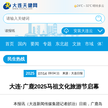
24℃～32℃ 晴转多云
读报纸
安装大连云
首页
国内
要闻
专题
东北超
文旅
市域
体育
民生热线
2025
07/14
09:04:11
来源：大连日报
大连·广鹿2025马祖文化旅游节启幕
本报讯（大连新闻传媒集团记者邰治）日前，广鹿岛