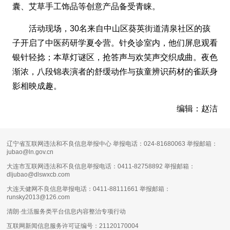
囊、艾草手工饰品等创意产品备受青睐。
活动现场，30名来自中山区葵英街道清泉社区的孩
子开启了中医药研学夏令营。针灸诊室内，他们屏息观看
银针轻捻；本草灯谜区，抢答声与欢笑声交织成曲。夜色
渐浓，八段锦表演者的舒缓动作与孩童辨识药材的雀跃身
影相映成趣。
编辑：赵洁
辽宁省互联网违法和不良信息举报中心 举报电话：024-81680063 举报邮箱：
jubao@ln.gov.cn
大连市互联网违法和不良信息举报电话：0411-82758892 举报邮箱：
dljubao@dlswxcb.com
大连天健网不良信息举报电话：0411-88111661 举报邮箱：
runsky2013@126.com
清朗·生活服务类平台信息内容整治专项行动
互联网新闻信息服务许可证编号：
21120170004