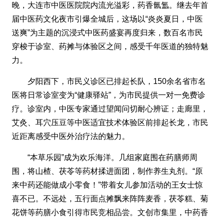
晚，大连市中医医院院内流光溢彩，药香氤氲。继去年首
届中医药文化夜市引爆全城后，这场以“炎炎夏日，中医
送爽”为主题的沉浸式中医药盛宴再度归来，数百名市民
穿梭于诊室、药摊与体验区之间，感受千年医道的独特魅
力。
夕阳西下，市民义诊区已排起长队，150余名省市名
医将日常诊室变为“健康驿站”，为市民提供一对一免费诊
疗。诊室内，中医专家通过望闻问切耐心辨证；走廊里，
艾灸、耳穴压豆等中医适宜技术体验区前排起长龙，市民
近距离感受中医外治疗法的魅力。
“本草乐园”成为欢乐海洋。几组家庭围在药膳师周
围，将山楂、茯苓等药材揉进面团，制作养生丸剂。“原
来中药还能做成小零食！”带着女儿参加活动的王女士惊
喜不已。不远处，五行面点摊飘来阵阵麦香，茯苓糕、菊
花饼等药膳小食引得市民竞相品尝。文创市集里，中药香