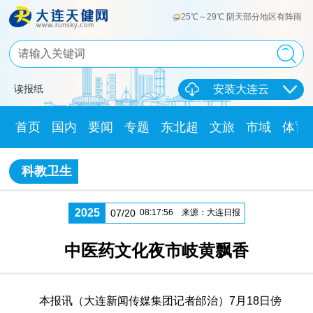
25℃～29℃ 阴天部分地区有阵雨
读报纸
安装大连云
首页
国内
要闻
专题
东北超
文旅
市域
体育
科教卫生
2025
07/20
08:17:56
来源：大连日报
中医药文化夜市岐黄飘香
本报讯（大连新闻传媒集团记者邰治）7月18日傍