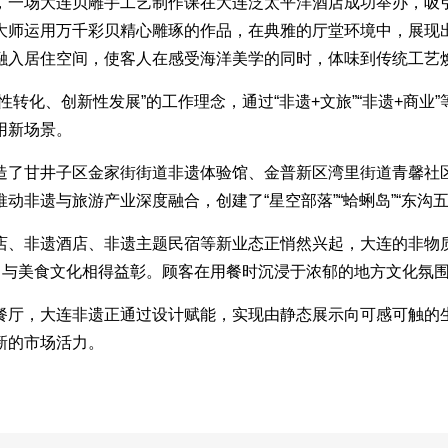
，一场大连贝雕手工艺制作课在大连泛太平洋酒店成功举办，吸
大师运用万千彩贝精心雕琢的作品，在典雅的厅堂环境中，展现
融入居住空间，使客人在感受海洋美学的同时，体味到传统工艺
性转化、创新性发展”的工作理念，通过“非遗+文旅”“非遗+商
用新场景。
造了甘井子区金家街街道非遗体验馆、金普新区湾里街道青馨社
动非遗与旅游产业深度融合，创建了“星空部落”“蛤蜊岛”“东沟
店、非遗酒店、非遗主题民宿等新业态正悄然兴起，大连的非物质
面，与美食文化相得益彰。顾客在用餐时沉浸于浓郁的地方文化氛
餐厅，大连非遗正通过设计赋能，实现由静态展示向可感可触的
新的市场活力。