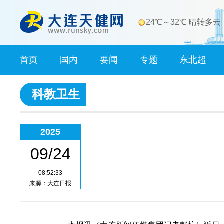
24℃～32℃ 晴转多云
首页
国内
要闻
专题
东北超
科教卫生
2025
09/24
08:52:33
来源：大连日报