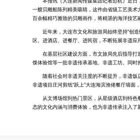
本报讯（大连新闻传媒集团记者彭杭）近日
一艘贝雕船陈列精美吸睛，这件由省级工艺美术
百余幅精巧雅致的贝雕画作，将精湛的海洋技艺
近年来，大连市文化和旅游局始终坚持“创造
区、进酒店、进餐厅、进民宿，不断拓展非遗应
在基层社区建设方面，市文旅局先后指导打
馍体验馆等一批非遗传承基地、非遗工坊。同时推
随着社会对非遗关注度的不断提升，非遗饭
非遗项目庄河剪纸“跃上”大连海滨渔佬餐厅墙
从文博场馆到热门景区，从星级酒店到特色
态的文化内涵与消费体验，也为非遗传承注入了