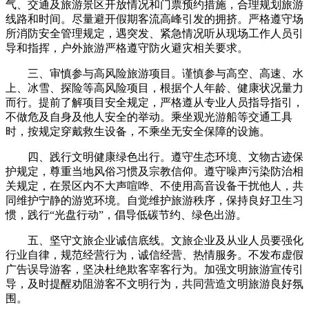
气、交通及旅游景区开放情况和门票预约措施，合理规划旅游
线路和时间。尽量避开假期客流高峰引发的拥挤。严格遵守场
所消防安全管理规定，遇突发、紧急情况听从现场工作人员引
导和指挥，户外旅游严格遵守防火避灾相关要求。
三、审慎参与高风险旅游项目。谨慎参与高空、高速、水
上、冰雪、探险等高风险项目，根据个人年龄、健康状况量力
而行。提前了解项目安全规定，严格遵从专业人员指导指引，
不做危及自身及他人安全的举动。乘坐观光游船等交通工具
时，按规定穿戴救生设备，不乘坐无安全保障的设施。
四、践行文明健康绿色出行。遵守生态环境、文物古迹保
护规定，尊重当地风俗习惯及宗教信仰。遵守噪声污染防治相
关规定，在景区内不大声喧哗、不使用高音设备干扰他人，共
同维护宁静的游览环境。自觉维护旅游秩序，保持良好卫生习
惯，践行“光盘行动”，倡导低碳节约、绿色出游。
五、坚守文旅企业诚信底线。文旅企业及从业人员要强化
行业自律，规范经营行为，诚信经营、热情服务。不发布虚假
广告误导游客，坚决杜绝欺客宰客行为。加强文明旅游宣传引
导，及时提醒劝阻游客不文明行为，共同营造文明旅游良好氛
围。