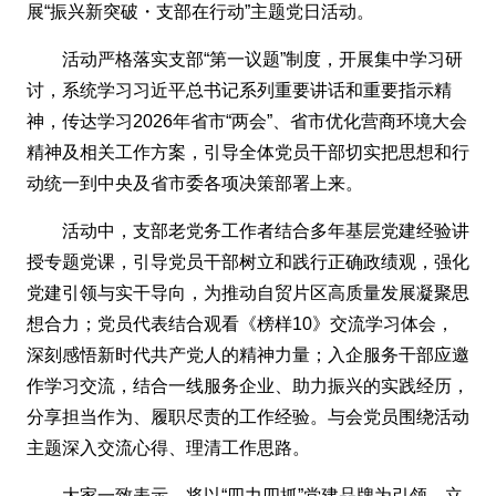
展“振兴新突破・支部在行动”主题党日活动。
活动严格落实支部“第一议题”制度，开展集中学习研
讨，系统学习习近平总书记系列重要讲话和重要指示精
神，传达学习2026年省市“两会”、省市优化营商环境大会
精神及相关工作方案，引导全体党员干部切实把思想和行
动统一到中央及省市委各项决策部署上来。
活动中，支部老党务工作者结合多年基层党建经验讲
授专题党课，引导党员干部树立和践行正确政绩观，强化
党建引领与实干导向，为推动自贸片区高质量发展凝聚思
想合力；党员代表结合观看《榜样10》交流学习体会，
深刻感悟新时代共产党人的精神力量；入企服务干部应邀
作学习交流，结合一线服务企业、助力振兴的实践经历，
分享担当作为、履职尽责的工作经验。与会党员围绕活动
主题深入交流心得、理清工作思路。
大家一致表示，将以“四力四抓”党建品牌为引领，立