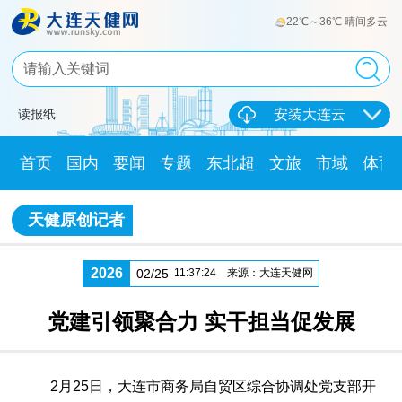
22℃～36℃ 晴间多云
读报纸
安装大连云
首页
国内
要闻
专题
东北超
文旅
市域
体育
天健原创记者
2026
02/25
11:37:24
来源：大连天健网
党建引领聚合力 实干担当促发展
2月25日，大连市商务局自贸区综合协调处党支部开