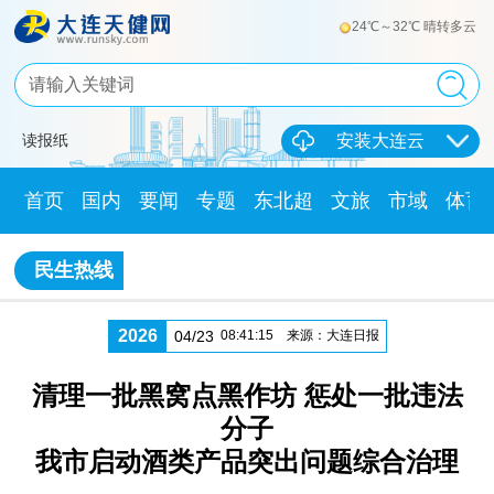
24℃～32℃ 晴转多云
读报纸
安装大连云
首页
国内
要闻
专题
东北超
文旅
市域
体育
民生热线
2026
04/23
08:41:15
来源：大连日报
清理一批黑窝点黑作坊 惩处一批违法
分子
我市启动酒类产品突出问题综合治理