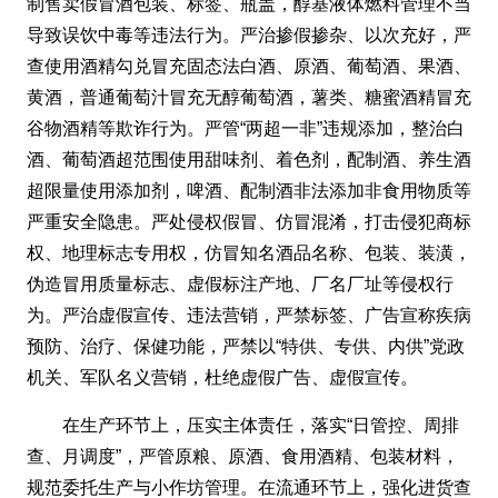
制售卖假冒酒包装、标签、瓶盖，醇基液体燃料管理不当
导致误饮中毒等违法行为。严治掺假掺杂、以次充好，严
查使用酒精勾兑冒充固态法白酒、原酒、葡萄酒、果酒、
黄酒，普通葡萄汁冒充无醇葡萄酒，薯类、糖蜜酒精冒充
谷物酒精等欺诈行为。严管“两超一非”违规添加，整治白
酒、葡萄酒超范围使用甜味剂、着色剂，配制酒、养生酒
超限量使用添加剂，啤酒、配制酒非法添加非食用物质等
严重安全隐患。严处侵权假冒、仿冒混淆，打击侵犯商标
权、地理标志专用权，仿冒知名酒品名称、包装、装潢，
伪造冒用质量标志、虚假标注产地、厂名厂址等侵权行
为。严治虚假宣传、违法营销，严禁标签、广告宣称疾病
预防、治疗、保健功能，严禁以“特供、专供、内供”党政
机关、军队名义营销，杜绝虚假广告、虚假宣传。
在生产环节上，压实主体责任，落实“日管控、周排
查、月调度”，严管原粮、原酒、食用酒精、包装材料，
规范委托生产与小作坊管理。在流通环节上，强化进货查