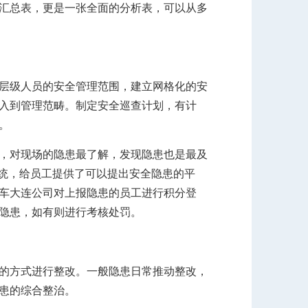
汇总表，更是一张全面的分析表，可以从多
层级人员的安全管理范围，建立网格化的安
入到管理范畴。制定安全巡查计划，有计
。
，对现场的隐患最了解，发现隐患也是最及
系统，给员工提供了可以提出安全隐患的平
车大连公司对上报隐患的员工进行积分登
隐患，如有则进行考核处罚。
的方式进行整改。一般隐患日常推动整改，
患的综合整治。