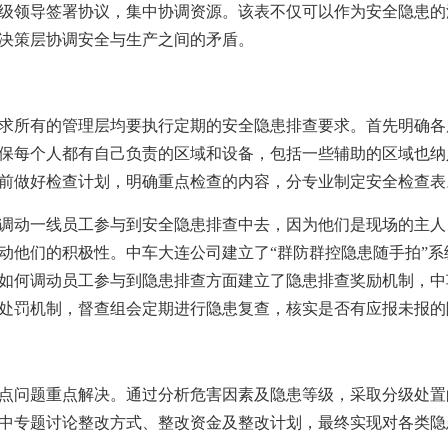
级领导签署协议，集中协调资源。该表不仅可以作为安全隐患的
决策层协调安全与生产之间的矛盾。
求所有的管理层均要执行定期的安全隐患排查要求。首先明确各
保每个人都有自己负责的区域和设备，包括一些辅助的区域也纳
前做好检查计划，明确重点检查的内容，分专业制定安全检查表
调动一线员工参与到安全隐患排查中去，因为他们是现场的主人
动他们的积极性。中车大连公司建立了“群防群控隐患随手拍”
如何调动员工参与到隐患排查方面建立了隐患排查奖励机制，中
处罚机制，督查组会定期进行隐患复查，核实是否有应报未报的
点问题重点解决。通过分析危害因素及隐患等级，采取分级处置
中专题讨论整改方式、整改资金及整改计划，最终实现对各类隐