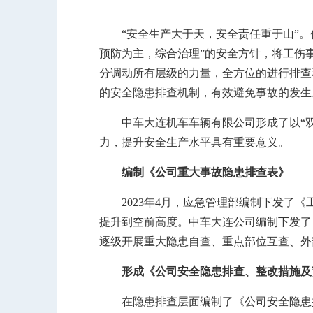
“安全生产大于天，安全责任重于山”
预防为主，综合治理”的安全方针，将工伤
分调动所有层级的力量，全方位的进行排查
的安全隐患排查机制，有效避免事故的发生
中车大连机车车辆有限公司形成了以“
力，提升安全生产水平具有重要意义。
编制《公司重大事故隐患排查表》
2023年4月，应急管理部编制下发了
提升到空前高度。中车大连公司编制下发了
逐级开展重大隐患自查、重点部位互查、外
形成《公司安全隐患排查、整改措施及
在隐患排查层面编制了《公司安全隐患