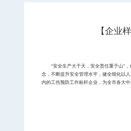
【企业样
“安全生产大于天，安全责任重于山”，
念，不断提升安全管理水平，健全细化以人
内的工伤预防工作标杆企业，为全市各大中