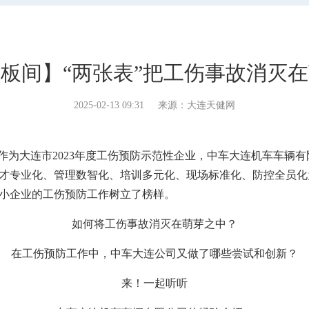
板间】​“两张表”把工伤事故消灭
2025-02-13 09:31
来源：大连天健网
作为大连市2023年度工伤预防示范性企业，中车大连机车车辆有
才专业化、管理数智化、培训多元化、现场标准化、防控全员化
小企业的工伤预防工作树立了榜样。
如何将工伤事故消灭在萌芽之中？
在工伤预防工作中，中车大连公司又做了哪些尝试和创新？
来！一起听听