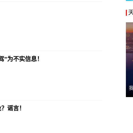
驾”为不实信息！
免？谣言！