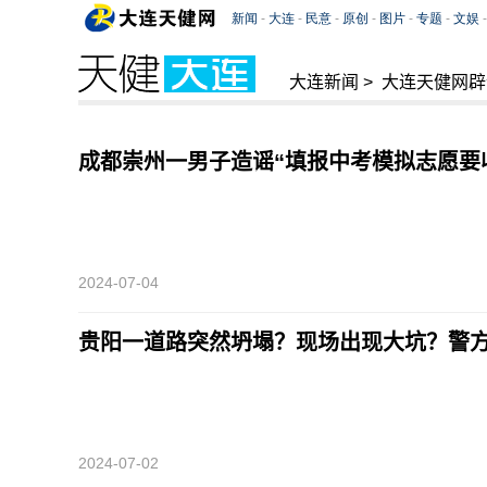
大连新闻
>
大连天健网辟
成都崇州一男子造谣“填报中考模拟志愿要
2024-07-04
贵阳一道路突然坍塌？现场出现大坑？警
2024-07-02