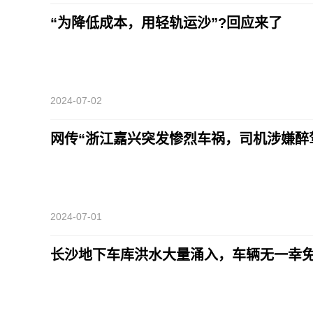
“为降低成本，用轻轨运沙”?回应来了
2024-07-02
网传“浙江嘉兴突发惨烈车祸，司机涉嫌醉
2024-07-01
长沙地下车库洪水大量涌入，车辆无一幸