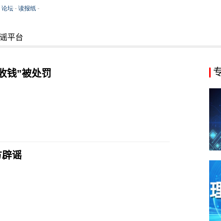
谣平台
收钱”被处罚
方辟谣