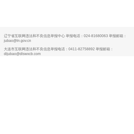
辽宁省互联网违法和不良信息举报中心 举报电话：024-81680063 举报邮箱：
jubao@ln.gov.cn
大连市互联网违法和不良信息举报电话：0411-82758892 举报邮箱：
dljubao@dlswxcb.com
大连天健网不良信息举报电话：0411-88111661 举报邮箱：
runsky2013@126.com
清朗·生活服务类平台信息内容整治专项行动
互联网新闻信息服务许可证编号：
21120170004
增值电信业务经营许可证：
辽B1.B2-20160090
网络文化经营许可证：
辽网文（2017）11444-098号
网站备案号：
辽B-2-4-20080100号-1