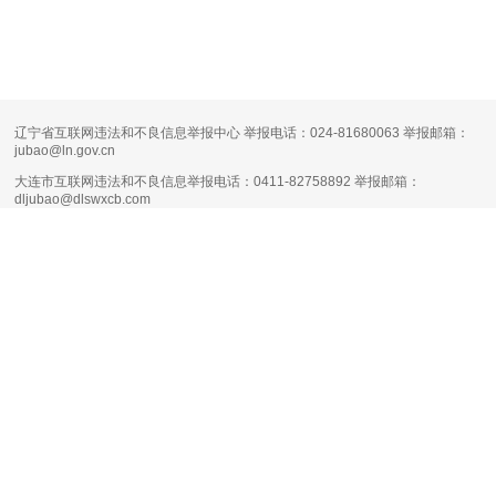
辽宁省互联网违法和不良信息举报中心 举报电话：024-81680063 举报邮箱：
jubao@ln.gov.cn
大连市互联网违法和不良信息举报电话：0411-82758892 举报邮箱：
dljubao@dlswxcb.com
大连天健网不良信息举报电话：0411-88111661 举报邮箱：
runsky2013@126.com
清朗·生活服务类平台信息内容整治专项行动
互联网新闻信息服务许可证编号：
21120170004
增值电信业务经营许可证：
辽B1.B2-20160090
网络文化经营许可证：
辽网文（2017）11444-098号
网站备案号：
辽B-2-4-20080100号-1