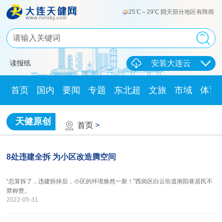
25℃～29℃ 阴天部分地区有阵雨
读报纸
安装大连云
首页
国内
要闻
专题
东北超
文旅
市域
体育
天健原创
首页
>
8处违建全拆 为小区改造腾空间
“总算拆了，违建拆掉后，小区的环境焕然一新！”西岗区白云街道南阳巷居民不
禁称赞。
2022-05-31