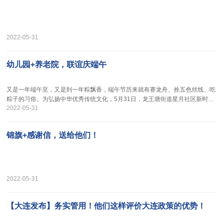
2022-05-31
幼儿园+养老院，联谊庆端午
又是一年端午至，又是到一年粽飘香，端午节历来就有赛龙舟、拴五色丝线、吃
粽子的习俗。为弘扬中华优秀传统文化，5月31日，龙王塘街道星月社区新时代
2022-05-31
文明实践站联合海珠启智幼儿园开展“情系五彩绳，浓浓端午情”主题活动，让未
成年人通过体验编彩绳走进端午、感知端午、品味端午，感知传统文化的魅力。
锦旗+感谢信，送给他们！
2022-05-31
【大连发布】务实管用！他们这样评价大连政策的优势！