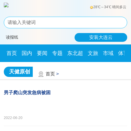
28℃～34℃ 晴间多云
读报纸
安装大连云
首页
国内
要闻
专题
东北超
文旅
市域
体育
天健原创
首页
>
男子爬山突发急病被困
2022-06-20