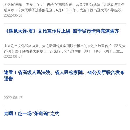
为弘扬“奉献、友爱、互助、进步”的志愿精神，营造文明新风尚，让感恩与责任
成为每一个大同学子进步的足迹，6月16日下午，大连市西岗区大同小学组织五
2022-06-18
年级全体师生，在校园体育馆举行了“我骄傲，我是大同小义工”义工礼活动。
《遇见大连·夏》文旅宣传片上线 四季城市情诗完满集齐
由大连市文化和旅游局、大连新闻传媒集团联合推出的大连文旅宣传片《遇见大
连•夏》终于随着盛大的夏天一起来临，它与过往的《秋》《冬》《春》三章完
2022-06-17
成了彼此约定的接力，献给大连的四季情诗到此完满集齐。
速看！省高级人民法院、省人民检察院、省公安厅联合发布
通告
2022-06-17
走啊！赴一场“茶道碗”之约