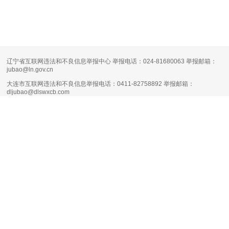
辽宁省互联网违法和不良信息举报中心 举报电话：024-81680063 举报邮箱：
jubao@ln.gov.cn
大连市互联网违法和不良信息举报电话：0411-82758892 举报邮箱：
dljubao@dlswxcb.com
大连天健网不良信息举报电话：0411-88111661 举报邮箱：
runsky2013@126.com
清朗·生活服务类平台信息内容整治专项行动
互联网新闻信息服务许可证编号：
21120170004
增值电信业务经营许可证：
辽B1.B2-20160090
网络文化经营许可证：
辽网文（2017）11444-098号
网站备案号：
辽B-2-4-20080100号-1