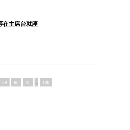
等在主席台就座
59
60
61
...
100