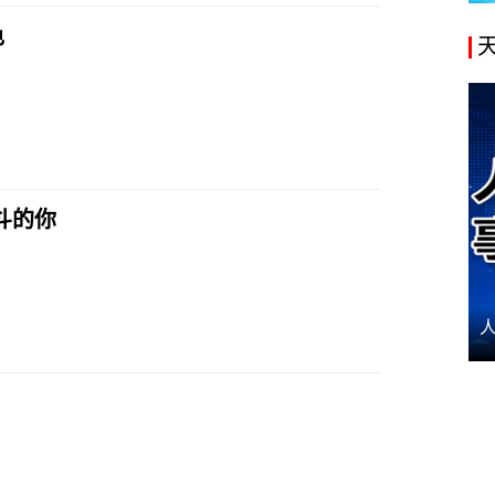
色
斗的你